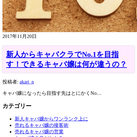
2017年11月20日
新人からキャバクラでNo.1を目指
す！できるキャバ嬢は何が違うの？
投稿者:
akari_n
キャバ嬢になったら目指す先はとにかくNo…
カテゴリー
新人キャバ嬢からワンランク上に
売れるキャバ嬢の接客術
売れるキャバ嬢の営業