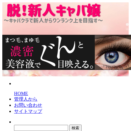
脱！新人キャバ嬢
～キャバクラで新人からワンランク上を目指す～
HOME
管理人から
お問い合わせ
サイトマップ
検