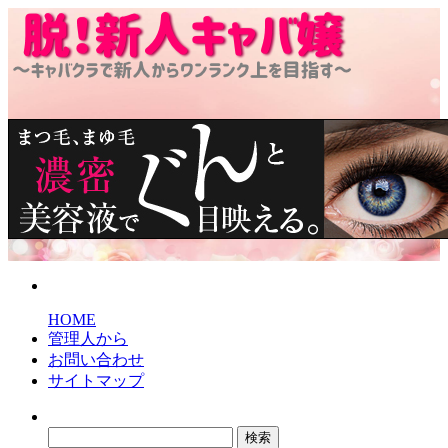
脱！新人キャバ嬢
～キャバクラで新人からワンランク上を目指す～
HOME
管理人から
お問い合わせ
サイトマップ
検