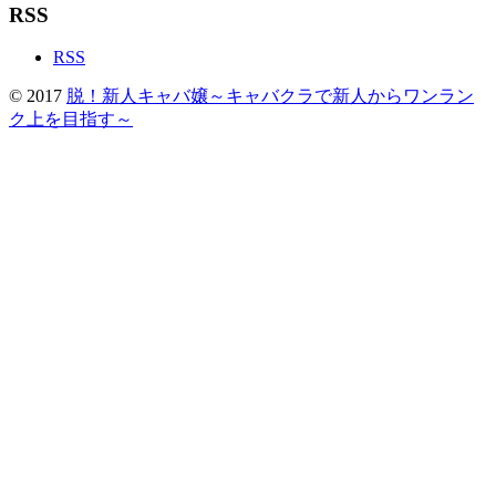
RSS
RSS
© 2017
脱！新人キャバ嬢～キャバクラで新人からワンラン
ク上を目指す～