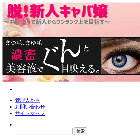
脱！新人キャバ嬢
～キャバクラで新人からワンランク上を目指す～
管理人から
お問い合わせ
サイトマップ
検
索: